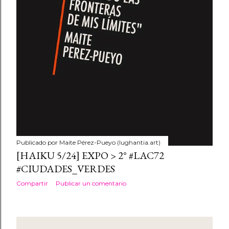
Publicado por
Maite Pérez-Pueyo (lughantia.art)
[HAIKU 5/24] EXPO > 2° #LAC72
#CIUDADES_VERDES
Compartir
Publicar un comentario