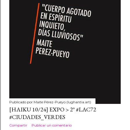
Publicado por
Maite Pérez-Pueyo (lughantia.art)
[HAIKU 10/24] EXPO > 2° #LAC72
#CIUDADES_VERDES
Compartir
Publicar un comentario