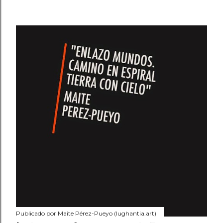
Publicado por
Maite Pérez-Pueyo (lughantia.art)