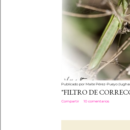
a
s
Publicado por
Maite Pérez-Pueyo (lughan
"FILTRO DE CORRECC
Compartir
10 comentarios