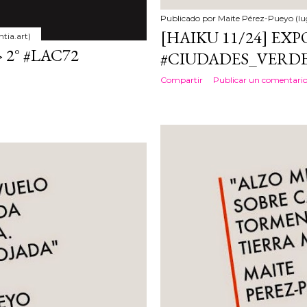
Publicado por
Maite Pérez-Pueyo (lu
[HAIKU 11/24] EXPO
tia.art)
 2° #LAC72
#CIUDADES_VERD
Compartir
Publicar un comentari