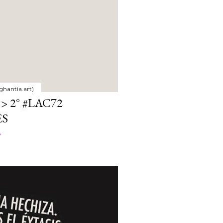
ghantia.art)
> 2° #LAC72
ES
o