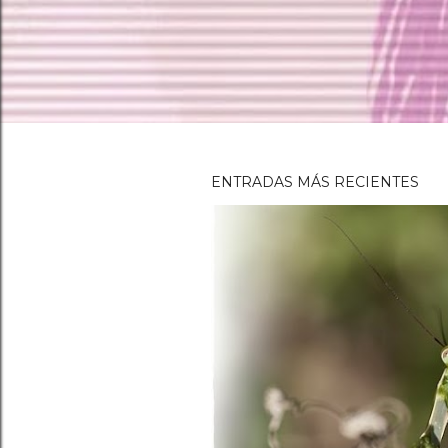
ENTRADAS MÁS RECIENTES
E
n
t
r
a
d