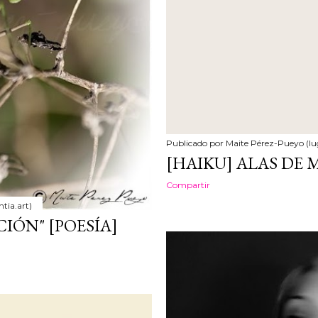
Publicado por
Maite Pérez-Pueyo (lu
[HAIKU] ALAS DE 
Compartir
tia.art)
IÓN" [POESÍA]