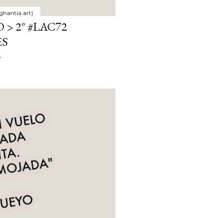
ghantia.art)
 > 2° #LAC72
ES
o